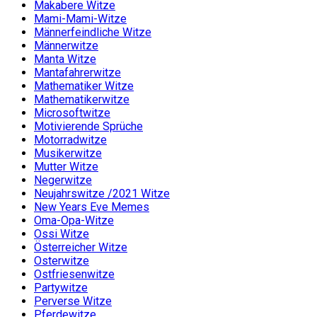
Makabere Witze
Mami-Mami-Witze
Männerfeindliche Witze
Männerwitze
Manta Witze
Mantafahrerwitze
Mathematiker Witze
Mathematikerwitze
Microsoftwitze
Motivierende Sprüche
Motorradwitze
Musikerwitze
Mutter Witze
Negerwitze
Neujahrswitze /2021 Witze
New Years Eve Memes
Oma-Opa-Witze
Ossi Witze
Österreicher Witze
Osterwitze
Ostfriesenwitze
Partywitze
Perverse Witze
Pferdewitze