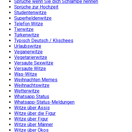
Sprüche wenn Sie dich Schlampe nennen
Sprüche zur Hochzeit
Studentenwitze
Superheldenwitze
Telefon Witze
Tierwitze
Türkenwitze
Typisch Deutsch / Klischees
Urlaubswitze
Veganerwitze
Vegetarierwitze
Versaute Sexwitze
Versaute Witze
Was-Witze
Weihnachten Memes
Weihnachtswitze
Wetterwitze
Whatsapp Status
Whatsapp-Status-Meldungen
Witze über Assis
Witze über die Figur
Witze über Figur
Witze über Männer
Witze über Ökos