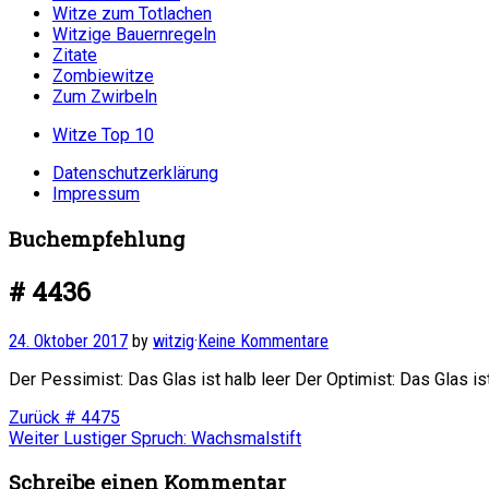
Witze zum Totlachen
Witzige Bauernregeln
Zitate
Zombiewitze
Zum Zwirbeln
Witze Top 10
Datenschutzerklärung
Impressum
Buchempfehlung
# 4436
24. Oktober 2017
by
witzig
·
Keine Kommentare
Der Pessimist: Das Glas ist halb leer Der Optimist: Das Glas ist
Beitragsnavigation
Vorheriger
Zurück
# 4475
Nächster
Beitrag:
Weiter
Lustiger Spruch: Wachsmalstift
Beitrag:
Schreibe einen Kommentar