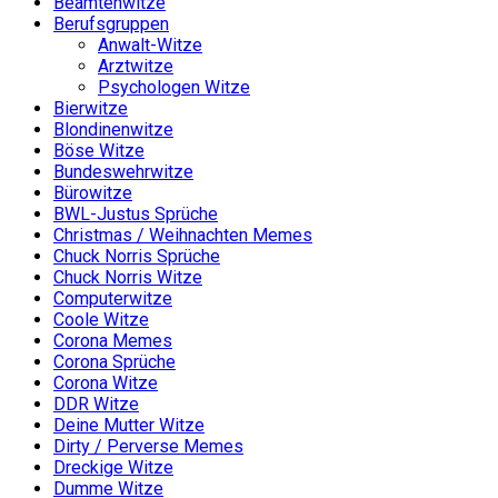
Beamtenwitze
Berufsgruppen
Anwalt-Witze
Arztwitze
Psychologen Witze
Bierwitze
Blondinenwitze
Böse Witze
Bundeswehrwitze
Bürowitze
BWL-Justus Sprüche
Christmas / Weihnachten Memes
Chuck Norris Sprüche
Chuck Norris Witze
Computerwitze
Coole Witze
Corona Memes
Corona Sprüche
Corona Witze
DDR Witze
Deine Mutter Witze
Dirty / Perverse Memes
Dreckige Witze
Dumme Witze