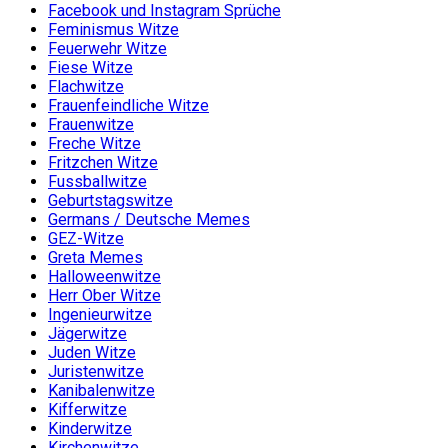
Facebook und Instagram Sprüche
Feminismus Witze
Feuerwehr Witze
Fiese Witze
Flachwitze
Frauenfeindliche Witze
Frauenwitze
Freche Witze
Fritzchen Witze
Fussballwitze
Geburtstagswitze
Germans / Deutsche Memes
GEZ-Witze
Greta Memes
Halloweenwitze
Herr Ober Witze
Ingenieurwitze
Jägerwitze
Juden Witze
Juristenwitze
Kanibalenwitze
Kifferwitze
Kinderwitze
Kirchenwitze