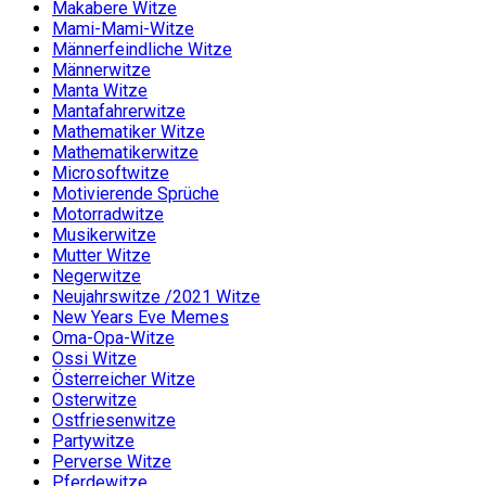
Makabere Witze
Mami-Mami-Witze
Männerfeindliche Witze
Männerwitze
Manta Witze
Mantafahrerwitze
Mathematiker Witze
Mathematikerwitze
Microsoftwitze
Motivierende Sprüche
Motorradwitze
Musikerwitze
Mutter Witze
Negerwitze
Neujahrswitze /2021 Witze
New Years Eve Memes
Oma-Opa-Witze
Ossi Witze
Österreicher Witze
Osterwitze
Ostfriesenwitze
Partywitze
Perverse Witze
Pferdewitze