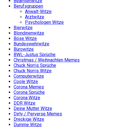
Beamtenwitze
Berufsgruppen
Anwalt-Witze
Arztwitze
Psychologen Witze
Bierwitze
Blondinenwitze
Böse Witze
Bundeswehrwitze
Bürowitze
BWL-Justus Sprüche
Christmas / Weihnachten Memes
Chuck Norris Sprüche
Chuck Norris Witze
Computerwitze
Coole Witze
Corona Memes
Corona Sprüche
Corona Witze
DDR Witze
Deine Mutter Witze
Dirty / Perverse Memes
Dreckige Witze
Dumme Witze