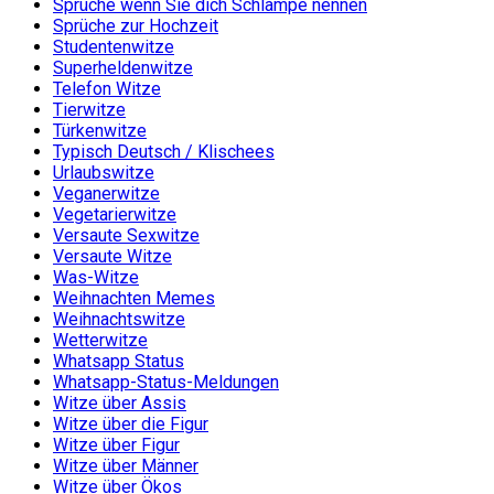
Sprüche wenn Sie dich Schlampe nennen
Sprüche zur Hochzeit
Studentenwitze
Superheldenwitze
Telefon Witze
Tierwitze
Türkenwitze
Typisch Deutsch / Klischees
Urlaubswitze
Veganerwitze
Vegetarierwitze
Versaute Sexwitze
Versaute Witze
Was-Witze
Weihnachten Memes
Weihnachtswitze
Wetterwitze
Whatsapp Status
Whatsapp-Status-Meldungen
Witze über Assis
Witze über die Figur
Witze über Figur
Witze über Männer
Witze über Ökos