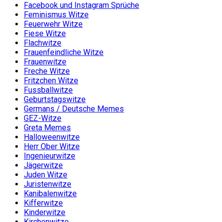
Facebook und Instagram Sprüche
Feminismus Witze
Feuerwehr Witze
Fiese Witze
Flachwitze
Frauenfeindliche Witze
Frauenwitze
Freche Witze
Fritzchen Witze
Fussballwitze
Geburtstagswitze
Germans / Deutsche Memes
GEZ-Witze
Greta Memes
Halloweenwitze
Herr Ober Witze
Ingenieurwitze
Jägerwitze
Juden Witze
Juristenwitze
Kanibalenwitze
Kifferwitze
Kinderwitze
Kirchenwitze