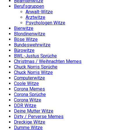
Beamtenwitze
Berufsgruppen
Anwalt-Witze
Arztwitze
Psychologen Witze
Bierwitze
Blondinenwitze
Böse Witze
Bundeswehrwitze
Bürowitze
BWL-Justus Sprüche
Christmas / Weihnachten Memes
Chuck Norris Sprüche
Chuck Norris Witze
Computerwitze
Coole Witze
Corona Memes
Corona Sprüche
Corona Witze
DDR Witze
Deine Mutter Witze
Dirty / Perverse Memes
Dreckige Witze
Dumme Witze