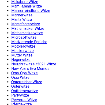
Makabere Witze
Mami-Mami-Witze
Männerfeindliche Witze
Männerwitze
Manta Witze
Mantafahrerwitze
Mathematiker Witze
Mathematikerwitze
Microsoftwitze
Motivierende Sprüche
Motorradwitze
Musikerwitze
Mutter Witze
Negerwitze
Neujahrswitze /2021 Witze
New Years Eve Memes
Oma-Opa-Witze
Ossi Witze
Österreicher Witze
Osterwitze
Ostfriesenwitze
Partywitze
Perverse Witze
Pferdewitze