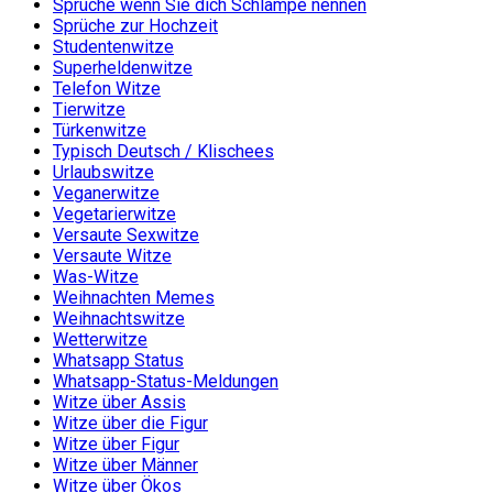
Sprüche wenn Sie dich Schlampe nennen
Sprüche zur Hochzeit
Studentenwitze
Superheldenwitze
Telefon Witze
Tierwitze
Türkenwitze
Typisch Deutsch / Klischees
Urlaubswitze
Veganerwitze
Vegetarierwitze
Versaute Sexwitze
Versaute Witze
Was-Witze
Weihnachten Memes
Weihnachtswitze
Wetterwitze
Whatsapp Status
Whatsapp-Status-Meldungen
Witze über Assis
Witze über die Figur
Witze über Figur
Witze über Männer
Witze über Ökos