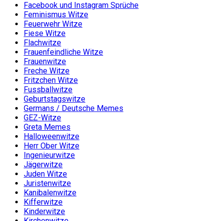
Facebook und Instagram Sprüche
Feminismus Witze
Feuerwehr Witze
Fiese Witze
Flachwitze
Frauenfeindliche Witze
Frauenwitze
Freche Witze
Fritzchen Witze
Fussballwitze
Geburtstagswitze
Germans / Deutsche Memes
GEZ-Witze
Greta Memes
Halloweenwitze
Herr Ober Witze
Ingenieurwitze
Jägerwitze
Juden Witze
Juristenwitze
Kanibalenwitze
Kifferwitze
Kinderwitze
Kirchenwitze