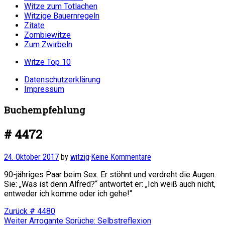
Witze zum Totlachen
Witzige Bauernregeln
Zitate
Zombiewitze
Zum Zwirbeln
Witze Top 10
Datenschutzerklärung
Impressum
Buchempfehlung
# 4472
24. Oktober 2017
by
witzig
·
Keine Kommentare
90-jähriges Paar beim Sex. Er stöhnt und verdreht die Augen.
Sie: „Was ist denn Alfred?“ antwortet er: „Ich weiß auch nicht,
entweder ich komme oder ich gehe!“
Beitragsnavigation
Vorheriger
Zurück
# 4480
Nächster
Beitrag:
Weiter
Arrogante Sprüche: Selbstreflexion