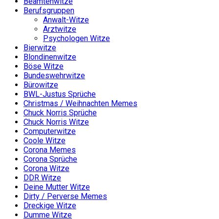
Beamtenwitze
Berufsgruppen
Anwalt-Witze
Arztwitze
Psychologen Witze
Bierwitze
Blondinenwitze
Böse Witze
Bundeswehrwitze
Bürowitze
BWL-Justus Sprüche
Christmas / Weihnachten Memes
Chuck Norris Sprüche
Chuck Norris Witze
Computerwitze
Coole Witze
Corona Memes
Corona Sprüche
Corona Witze
DDR Witze
Deine Mutter Witze
Dirty / Perverse Memes
Dreckige Witze
Dumme Witze