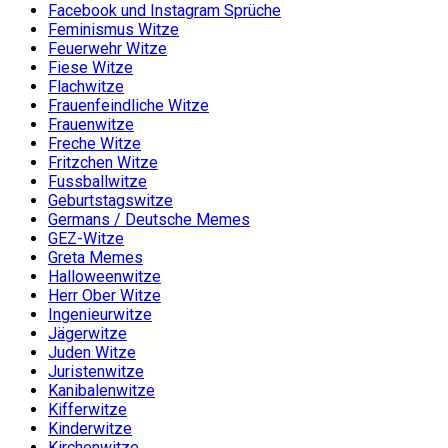
Facebook und Instagram Sprüche
Feminismus Witze
Feuerwehr Witze
Fiese Witze
Flachwitze
Frauenfeindliche Witze
Frauenwitze
Freche Witze
Fritzchen Witze
Fussballwitze
Geburtstagswitze
Germans / Deutsche Memes
GEZ-Witze
Greta Memes
Halloweenwitze
Herr Ober Witze
Ingenieurwitze
Jägerwitze
Juden Witze
Juristenwitze
Kanibalenwitze
Kifferwitze
Kinderwitze
Kirchenwitze