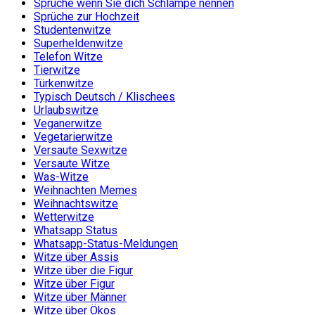
Sprüche wenn Sie dich Schlampe nennen
Sprüche zur Hochzeit
Studentenwitze
Superheldenwitze
Telefon Witze
Tierwitze
Türkenwitze
Typisch Deutsch / Klischees
Urlaubswitze
Veganerwitze
Vegetarierwitze
Versaute Sexwitze
Versaute Witze
Was-Witze
Weihnachten Memes
Weihnachtswitze
Wetterwitze
Whatsapp Status
Whatsapp-Status-Meldungen
Witze über Assis
Witze über die Figur
Witze über Figur
Witze über Männer
Witze über Ökos