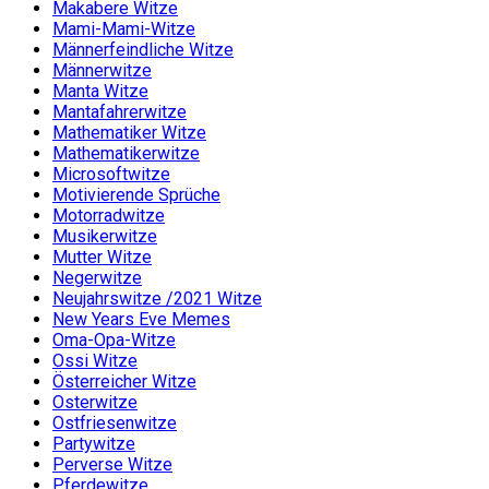
Makabere Witze
Mami-Mami-Witze
Männerfeindliche Witze
Männerwitze
Manta Witze
Mantafahrerwitze
Mathematiker Witze
Mathematikerwitze
Microsoftwitze
Motivierende Sprüche
Motorradwitze
Musikerwitze
Mutter Witze
Negerwitze
Neujahrswitze /2021 Witze
New Years Eve Memes
Oma-Opa-Witze
Ossi Witze
Österreicher Witze
Osterwitze
Ostfriesenwitze
Partywitze
Perverse Witze
Pferdewitze