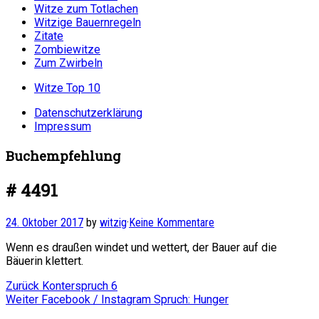
Witze zum Totlachen
Witzige Bauernregeln
Zitate
Zombiewitze
Zum Zwirbeln
Witze Top 10
Datenschutzerklärung
Impressum
Buchempfehlung
# 4491
24. Oktober 2017
by
witzig
·
Keine Kommentare
Wenn es draußen windet und wettert, der Bauer auf die
Bäuerin klettert.
Beitragsnavigation
Vorheriger
Zurück
Konterspruch 6
Nächster
Beitrag:
Weiter
Facebook / Instagram Spruch: Hunger
Beitrag: