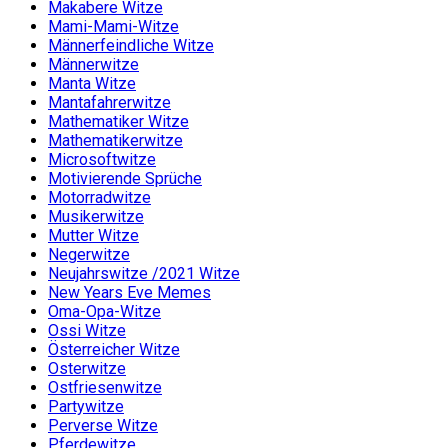
Makabere Witze
Mami-Mami-Witze
Männerfeindliche Witze
Männerwitze
Manta Witze
Mantafahrerwitze
Mathematiker Witze
Mathematikerwitze
Microsoftwitze
Motivierende Sprüche
Motorradwitze
Musikerwitze
Mutter Witze
Negerwitze
Neujahrswitze /2021 Witze
New Years Eve Memes
Oma-Opa-Witze
Ossi Witze
Österreicher Witze
Osterwitze
Ostfriesenwitze
Partywitze
Perverse Witze
Pferdewitze