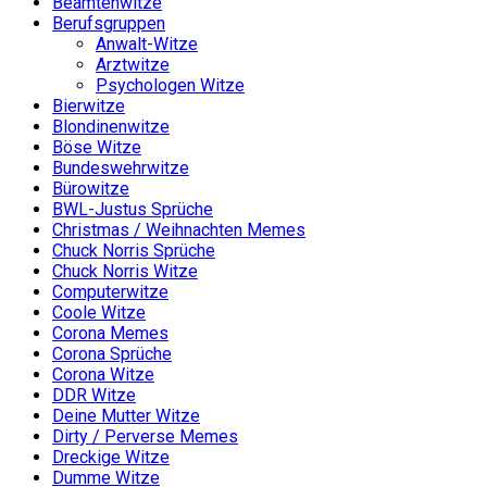
Beamtenwitze
Berufsgruppen
Anwalt-Witze
Arztwitze
Psychologen Witze
Bierwitze
Blondinenwitze
Böse Witze
Bundeswehrwitze
Bürowitze
BWL-Justus Sprüche
Christmas / Weihnachten Memes
Chuck Norris Sprüche
Chuck Norris Witze
Computerwitze
Coole Witze
Corona Memes
Corona Sprüche
Corona Witze
DDR Witze
Deine Mutter Witze
Dirty / Perverse Memes
Dreckige Witze
Dumme Witze