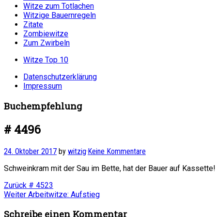
Witze zum Totlachen
Witzige Bauernregeln
Zitate
Zombiewitze
Zum Zwirbeln
Witze Top 10
Datenschutzerklärung
Impressum
Buchempfehlung
# 4496
24. Oktober 2017
by
witzig
·
Keine Kommentare
Schweinkram mit der Sau im Bette, hat der Bauer auf Kassette
Beitragsnavigation
Vorheriger
Zurück
# 4523
Nächster
Beitrag:
Weiter
Arbeitwitze: Aufstieg
Beitrag:
Schreibe einen Kommentar