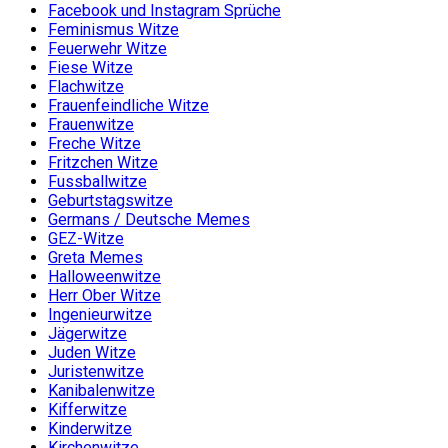
Facebook und Instagram Sprüche
Feminismus Witze
Feuerwehr Witze
Fiese Witze
Flachwitze
Frauenfeindliche Witze
Frauenwitze
Freche Witze
Fritzchen Witze
Fussballwitze
Geburtstagswitze
Germans / Deutsche Memes
GEZ-Witze
Greta Memes
Halloweenwitze
Herr Ober Witze
Ingenieurwitze
Jägerwitze
Juden Witze
Juristenwitze
Kanibalenwitze
Kifferwitze
Kinderwitze
Kirchenwitze