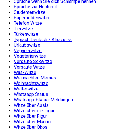
Sprüche wenn Sie dich Schlampe nennen
Sprüche zur Hochzeit
Studentenwitze
Superheldenwitze
Telefon Witze
Tierwitze
Türkenwitze
Typisch Deutsch / Klischees
Urlaubswitze
Veganerwitze
Vegetarierwitze
Versaute Sexwitze
Versaute Witze
Was-Witze
Weihnachten Memes
Weihnachtswitze
Wetterwitze
Whatsapp Status
Whatsapp-Status-Meldungen
Witze über Assis
Witze über die Figur
Witze über Figur
Witze über Männer
Witze über Ökos