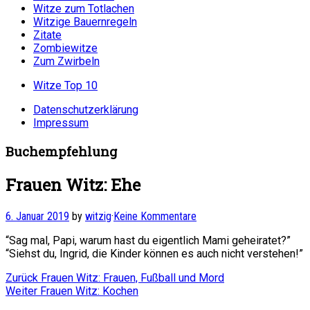
Witze zum Totlachen
Witzige Bauernregeln
Zitate
Zombiewitze
Zum Zwirbeln
Witze Top 10
Datenschutzerklärung
Impressum
Buchempfehlung
Frauen Witz: Ehe
6. Januar 2019
by
witzig
·
Keine Kommentare
“Sag mal, Papi, warum hast du eigentlich Mami geheiratet?”
“Siehst du, Ingrid, die Kinder können es auch nicht verstehen!”
Beitragsnavigation
Vorheriger
Zurück
Frauen Witz: Frauen, Fußball und Mord
Nächster
Beitrag:
Weiter
Frauen Witz: Kochen
Beitrag: