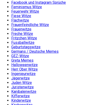
Facebook und Instagram Sprüche
Feminismus Witze
Feuerwehr Witze
Fiese Witze
Flachwitze
Frauenfeindliche Witze
Frauenwitze
Freche Witze
Fritzchen Witze
Fussballwitze
Geburtstagswitze
Germans / Deutsche Memes
GEZ-Witze
Greta Memes
Halloweenwitze
Herr Ober Witze
Ingenieurwitze
Jägerwitze
Juden Witze
Juristenwitze
Kanibalenwitze
Kifferwitze
Kinderwitze
Kirchenwitze