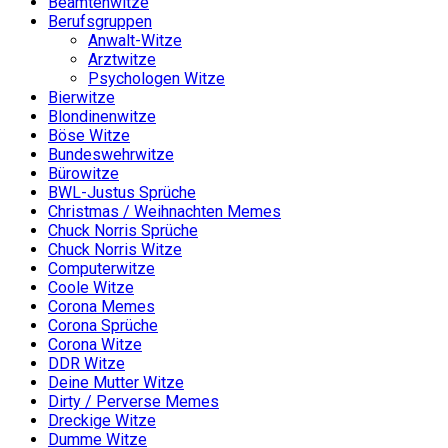
Beamtenwitze
Berufsgruppen
Anwalt-Witze
Arztwitze
Psychologen Witze
Bierwitze
Blondinenwitze
Böse Witze
Bundeswehrwitze
Bürowitze
BWL-Justus Sprüche
Christmas / Weihnachten Memes
Chuck Norris Sprüche
Chuck Norris Witze
Computerwitze
Coole Witze
Corona Memes
Corona Sprüche
Corona Witze
DDR Witze
Deine Mutter Witze
Dirty / Perverse Memes
Dreckige Witze
Dumme Witze