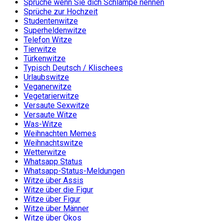
Sprüche wenn Sie dich Schlampe nennen
Sprüche zur Hochzeit
Studentenwitze
Superheldenwitze
Telefon Witze
Tierwitze
Türkenwitze
Typisch Deutsch / Klischees
Urlaubswitze
Veganerwitze
Vegetarierwitze
Versaute Sexwitze
Versaute Witze
Was-Witze
Weihnachten Memes
Weihnachtswitze
Wetterwitze
Whatsapp Status
Whatsapp-Status-Meldungen
Witze über Assis
Witze über die Figur
Witze über Figur
Witze über Männer
Witze über Ökos