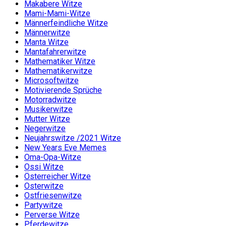
Makabere Witze
Mami-Mami-Witze
Männerfeindliche Witze
Männerwitze
Manta Witze
Mantafahrerwitze
Mathematiker Witze
Mathematikerwitze
Microsoftwitze
Motivierende Sprüche
Motorradwitze
Musikerwitze
Mutter Witze
Negerwitze
Neujahrswitze /2021 Witze
New Years Eve Memes
Oma-Opa-Witze
Ossi Witze
Österreicher Witze
Osterwitze
Ostfriesenwitze
Partywitze
Perverse Witze
Pferdewitze