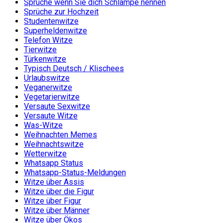
Sprüche wenn Sie dich Schlampe nennen
Sprüche zur Hochzeit
Studentenwitze
Superheldenwitze
Telefon Witze
Tierwitze
Türkenwitze
Typisch Deutsch / Klischees
Urlaubswitze
Veganerwitze
Vegetarierwitze
Versaute Sexwitze
Versaute Witze
Was-Witze
Weihnachten Memes
Weihnachtswitze
Wetterwitze
Whatsapp Status
Whatsapp-Status-Meldungen
Witze über Assis
Witze über die Figur
Witze über Figur
Witze über Männer
Witze über Ökos