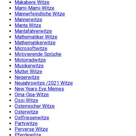
Makabere Witze
Mami-Mami-Witze
Männerfeindliche Witze
Männerwitze
Manta Witze
Mantafahrerwitze
Mathematiker Witze
Mathematikerwitze
Microsoftwitze
Motivierende Sprüche
Motorradwitze
Musikerwitze
Mutter Witze
Negerwitze
Neujahrswitze /2021 Witze
New Years Eve Memes
Oma-Opa-Witze
Ossi Witze
Österreicher Witze
Osterwitze
Ostfriesenwitze
Partywitze
Perverse Witze
Pferdewitze