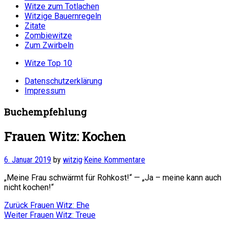
Witze zum Totlachen
Witzige Bauernregeln
Zitate
Zombiewitze
Zum Zwirbeln
Witze Top 10
Datenschutzerklärung
Impressum
Buchempfehlung
Frauen Witz: Kochen
6. Januar 2019
by
witzig
·
Keine Kommentare
„Meine Frau schwärmt für Rohkost!“ — „Ja – meine kann auch
nicht kochen!“
Beitragsnavigation
Vorheriger
Zurück
Frauen Witz: Ehe
Nächster
Beitrag:
Weiter
Frauen Witz: Treue
Beitrag: