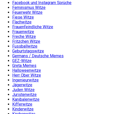
Facebook und Instagram Sprüche
Feminismus Witze
Feuerwehr Witze
Fiese Witze
Flachwitze
Frauenfeindliche Witze
Frauenwitze
Freche Witze
Fritzchen Witze
Fussballwitze
Geburtstagswitze
Germans / Deutsche Memes
GEZ-Witze
Greta Memes
Halloweenwitze
Herr Ober Witze
Ingenieurwitze
Jägerwitze
Juden Witze
Juristenwitze
Kanibalenwitze
Kifferwitze
Kinderwitze
Kirchenwitze