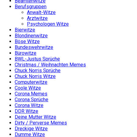
Beamtenwitze
Berufsgruppen
Anwalt-Witze
Arztwitze
Psychologen Witze
Bierwitze
Blondinenwitze
Böse Witze
Bundeswehrwitze
Bürowitze
BWL-Justus Sprüche
Christmas / Weihnachten Memes
Chuck Norris Sprüche
Chuck Norris Witze
Computerwitze
Coole Witze
Corona Memes
Corona Sprüche
Corona Witze
DDR Witze
Deine Mutter Witze
Dirty / Perverse Memes
Dreckige Witze
Dumme Witze