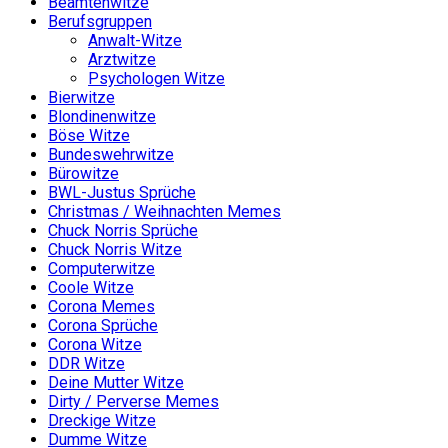
Beamtenwitze
Berufsgruppen
Anwalt-Witze
Arztwitze
Psychologen Witze
Bierwitze
Blondinenwitze
Böse Witze
Bundeswehrwitze
Bürowitze
BWL-Justus Sprüche
Christmas / Weihnachten Memes
Chuck Norris Sprüche
Chuck Norris Witze
Computerwitze
Coole Witze
Corona Memes
Corona Sprüche
Corona Witze
DDR Witze
Deine Mutter Witze
Dirty / Perverse Memes
Dreckige Witze
Dumme Witze