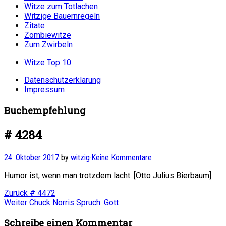
Witze zum Totlachen
Witzige Bauernregeln
Zitate
Zombiewitze
Zum Zwirbeln
Witze Top 10
Datenschutzerklärung
Impressum
Buchempfehlung
# 4284
24. Oktober 2017
by
witzig
·
Keine Kommentare
Humor ist, wenn man trotzdem lacht. [Otto Julius Bierbaum]
Beitragsnavigation
Vorheriger
Zurück
# 4472
Nächster
Beitrag:
Weiter
Chuck Norris Spruch: Gott
Beitrag:
Schreibe einen Kommentar