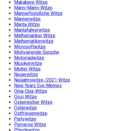
Makabere Witze
Mami-Mami-Witze
Männerfeindliche Witze
Männerwitze
Manta Witze
Mantafahrerwitze
Mathematiker Witze
Mathematikerwitze
Microsoftwitze
Motivierende Sprüche
Motorradwitze
Musikerwitze
Mutter Witze
Negerwitze
Neujahrswitze /2021 Witze
New Years Eve Memes
Oma-Opa-Witze
Ossi Witze
Österreicher Witze
Osterwitze
Ostfriesenwitze
Partywitze
Perverse Witze
Pferdewitze