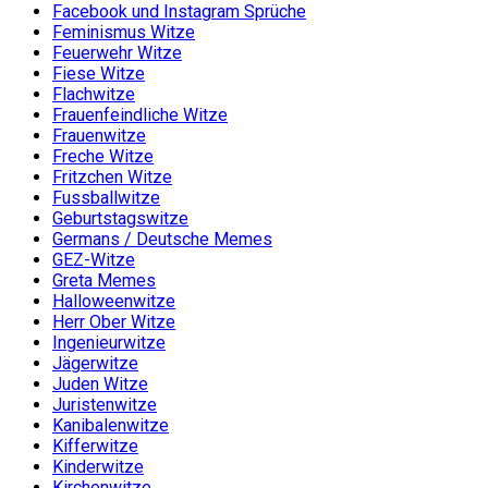
Facebook und Instagram Sprüche
Feminismus Witze
Feuerwehr Witze
Fiese Witze
Flachwitze
Frauenfeindliche Witze
Frauenwitze
Freche Witze
Fritzchen Witze
Fussballwitze
Geburtstagswitze
Germans / Deutsche Memes
GEZ-Witze
Greta Memes
Halloweenwitze
Herr Ober Witze
Ingenieurwitze
Jägerwitze
Juden Witze
Juristenwitze
Kanibalenwitze
Kifferwitze
Kinderwitze
Kirchenwitze