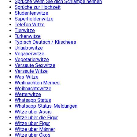
Sprüche wenn Sie dich Schlampe nennen
Sprüche zur Hochzeit
Studentenwitze
Superheldenwitze
Telefon Witze
Tierwitze
Türkenwitze
Typisch Deutsch / Klischees
Urlaubswitze
Veganerwitze
Vegetarierwitze
Versaute Sexwitze
Versaute Witze
Was-Witze
Weihnachten Memes
Weihnachtswitze
Wetterwitze
Whatsapp Status
Whatsapp-Status-Meldungen
Witze über Assis
Witze über die Figur
Witze über Figur
Witze über Männer
Witze über Ökos