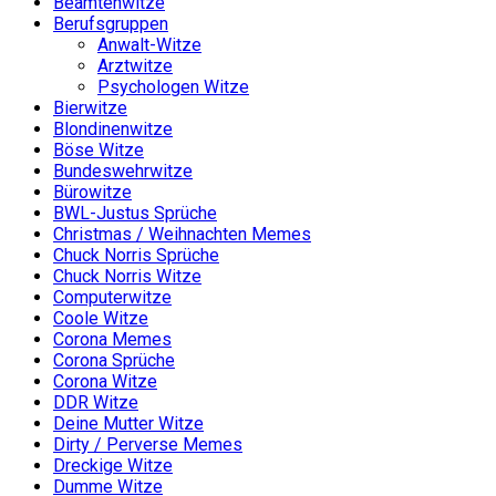
Beamtenwitze
Berufsgruppen
Anwalt-Witze
Arztwitze
Psychologen Witze
Bierwitze
Blondinenwitze
Böse Witze
Bundeswehrwitze
Bürowitze
BWL-Justus Sprüche
Christmas / Weihnachten Memes
Chuck Norris Sprüche
Chuck Norris Witze
Computerwitze
Coole Witze
Corona Memes
Corona Sprüche
Corona Witze
DDR Witze
Deine Mutter Witze
Dirty / Perverse Memes
Dreckige Witze
Dumme Witze