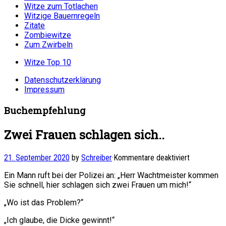
Witze zum Totlachen
Witzige Bauernregeln
Zitate
Zombiewitze
Zum Zwirbeln
Witze Top 10
Datenschutzerklärung
Impressum
Buchempfehlung
Zwei Frauen schlagen sich..
für
21. September 2020
by
Schreiber
·
Kommentare deaktiviert
Zwei
Ein Mann ruft bei der Polizei an: „Herr Wachtmeister kommen
Frauen
Sie schnell, hier schlagen sich zwei Frauen um mich!“
schlagen
sich..
„Wo ist das Problem?“
„Ich glaube, die Dicke gewinnt!“