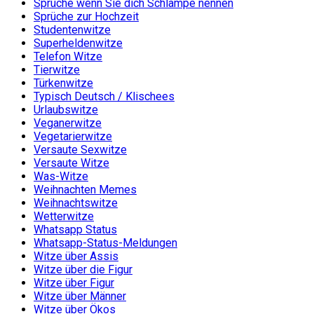
Sprüche wenn Sie dich Schlampe nennen
Sprüche zur Hochzeit
Studentenwitze
Superheldenwitze
Telefon Witze
Tierwitze
Türkenwitze
Typisch Deutsch / Klischees
Urlaubswitze
Veganerwitze
Vegetarierwitze
Versaute Sexwitze
Versaute Witze
Was-Witze
Weihnachten Memes
Weihnachtswitze
Wetterwitze
Whatsapp Status
Whatsapp-Status-Meldungen
Witze über Assis
Witze über die Figur
Witze über Figur
Witze über Männer
Witze über Ökos