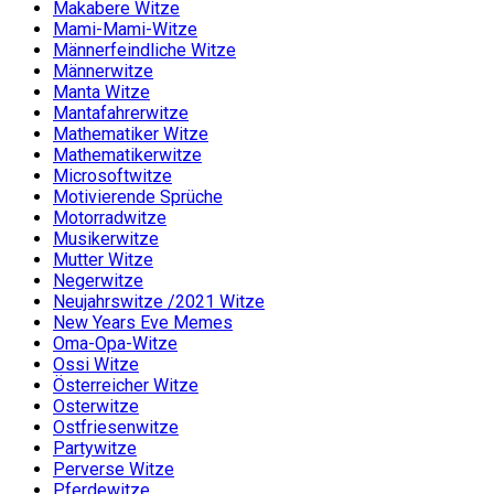
Makabere Witze
Mami-Mami-Witze
Männerfeindliche Witze
Männerwitze
Manta Witze
Mantafahrerwitze
Mathematiker Witze
Mathematikerwitze
Microsoftwitze
Motivierende Sprüche
Motorradwitze
Musikerwitze
Mutter Witze
Negerwitze
Neujahrswitze /2021 Witze
New Years Eve Memes
Oma-Opa-Witze
Ossi Witze
Österreicher Witze
Osterwitze
Ostfriesenwitze
Partywitze
Perverse Witze
Pferdewitze