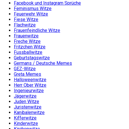
Facebook und Instagram Sprüche
Feminismus Witze
Feuerwehr Witze
Fiese Witze
Flachwitze
Frauenfeindliche Witze
Frauenwitze
Freche Witze
Fritzchen Witze
Fussballwitze
Geburtstagswitze
Germans / Deutsche Memes
GEZ-Witze
Greta Memes
Halloweenwitze
Herr Ober Witze
Ingenieurwitze
Jägerwitze
Juden Witze
Juristenwitze
Kanibalenwitze
Kifferwitze
Kinderwitze
Kirchenwitze