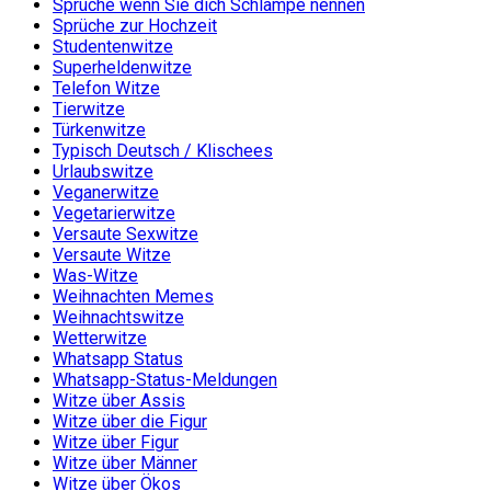
Sprüche wenn Sie dich Schlampe nennen
Sprüche zur Hochzeit
Studentenwitze
Superheldenwitze
Telefon Witze
Tierwitze
Türkenwitze
Typisch Deutsch / Klischees
Urlaubswitze
Veganerwitze
Vegetarierwitze
Versaute Sexwitze
Versaute Witze
Was-Witze
Weihnachten Memes
Weihnachtswitze
Wetterwitze
Whatsapp Status
Whatsapp-Status-Meldungen
Witze über Assis
Witze über die Figur
Witze über Figur
Witze über Männer
Witze über Ökos