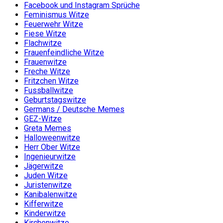
Facebook und Instagram Sprüche
Feminismus Witze
Feuerwehr Witze
Fiese Witze
Flachwitze
Frauenfeindliche Witze
Frauenwitze
Freche Witze
Fritzchen Witze
Fussballwitze
Geburtstagswitze
Germans / Deutsche Memes
GEZ-Witze
Greta Memes
Halloweenwitze
Herr Ober Witze
Ingenieurwitze
Jägerwitze
Juden Witze
Juristenwitze
Kanibalenwitze
Kifferwitze
Kinderwitze
Kirchenwitze