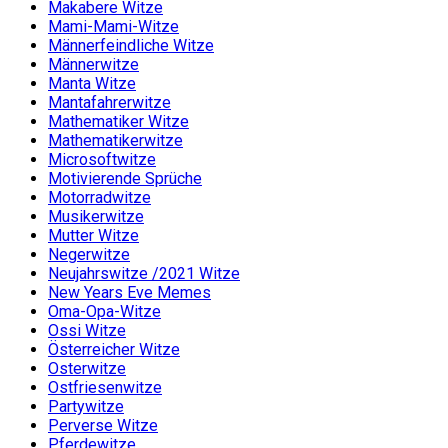
Makabere Witze
Mami-Mami-Witze
Männerfeindliche Witze
Männerwitze
Manta Witze
Mantafahrerwitze
Mathematiker Witze
Mathematikerwitze
Microsoftwitze
Motivierende Sprüche
Motorradwitze
Musikerwitze
Mutter Witze
Negerwitze
Neujahrswitze /2021 Witze
New Years Eve Memes
Oma-Opa-Witze
Ossi Witze
Österreicher Witze
Osterwitze
Ostfriesenwitze
Partywitze
Perverse Witze
Pferdewitze