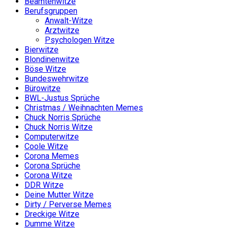
Beamtenwitze
Berufsgruppen
Anwalt-Witze
Arztwitze
Psychologen Witze
Bierwitze
Blondinenwitze
Böse Witze
Bundeswehrwitze
Bürowitze
BWL-Justus Sprüche
Christmas / Weihnachten Memes
Chuck Norris Sprüche
Chuck Norris Witze
Computerwitze
Coole Witze
Corona Memes
Corona Sprüche
Corona Witze
DDR Witze
Deine Mutter Witze
Dirty / Perverse Memes
Dreckige Witze
Dumme Witze